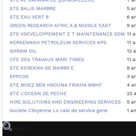
STE BALIS MARBRE
5 a
STE EAU VERT 9
6 a
GREEN RESEARCH AFRIC A & MIDDLE EAST
9 a
STE VDEVELOPPEMENT E T MAINTENANCE SDM
11 
KERKENNAH PETROLEUM SERVICES KPS
11 
GHRAM OIL
12 
CFE DES TRAVAUX MARI TIMES
11 
STE KEREKNA DE MARBR E
9 a
EPPCOS
3 a
STE MOEZ BEN HSOUNA FRIKHA MBHF
4 a
STE L'OCEAN DE PECHE
22 
HIRE SOLUTIONS AND ENGINEERING SERVICES
5 a
Societe Citoyenne Lo cale de service gene
1 a
TROVIT