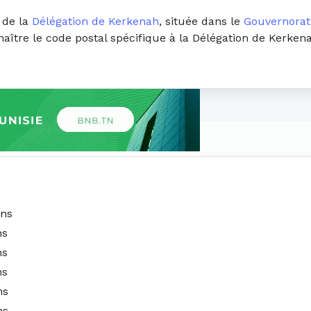
 de la
Délégation de Kerkenah
, située dans le
Gouvernorat
naître le code postal spécifique à la Délégation de Kerken
ans
ns
ns
ns
ns
ns