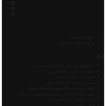
سياسة الخصوصية
شروط وأحكام الاستخدام
أدواتنا
أداة التحقق من صحة الرقم الضريبي تونس
محول رقم الحساب الآيبان في تونس
أسعار صرف الدينار التونسي
البحث عن الرمز البريدي في تونس
محاكي ضريبة الدخل الشخصي للموظف/المتقاعد
ضريبة الدخل للمتقاعدين الفرنسيين المقيمين في تونس
أسعار السيارات الجديدة في تونس
أخبار تروفيت