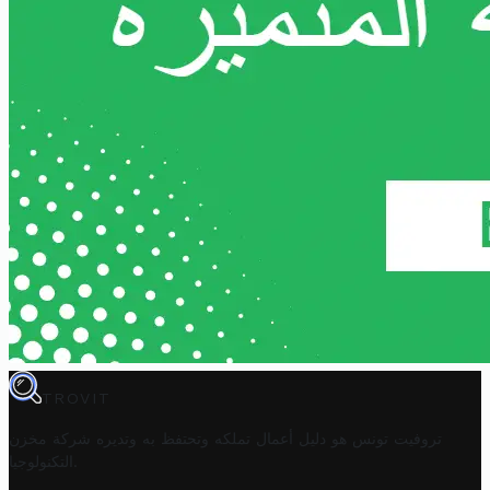
TROVIT
تروفيت تونس هو دليل أعمال تملكه وتحتفظ به وتديره
شركة مخزن
.
التكنولوجيا