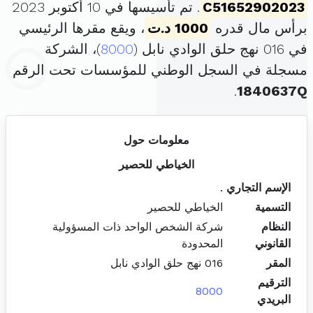
C51652902023
. تم تأسيسها في 10 أكتوبر 2023
برأس مال قدره
1000 د.ت
، ويقع مقرها الرئيسي
في 016 نهج حلق الوادي نابل (
8000
)، الشركة
مسجلة في السجل الوطني للمؤسسات تحت الرقم
.
1840637Q
معلومات حول
الخياطي للحصير
الإسم التجاري
.
التسمية
الخياطي للحصير
النظام
شركة الشخص الواحد ذات المسؤولية
القانوني
المحدودة
المقر
016 نهج حلق الوادي نابل
الترقيم
8000
البريدي