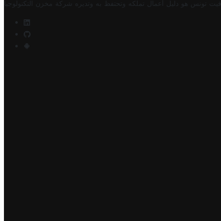
فيت تونس هو دليل أعمال تملكه وتحتفظ به وتديره
شركة مخزن التكنولوجيا