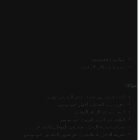
سياسة الخصوصية
شروط وأحكام الاستخدام
أدواتنا
أداة التحقق من صحة الرقم الضريبي تونس
محول رقم الحساب الآيبان في تونس
أسعار صرف الدينار التونسي
البحث عن الرمز البريدي في تونس
محاكي ضريبة الدخل الشخصي للموظف/المتقاعد
ضريبة الدخل للمتقاعدين الفرنسيين المقيمين في تونس