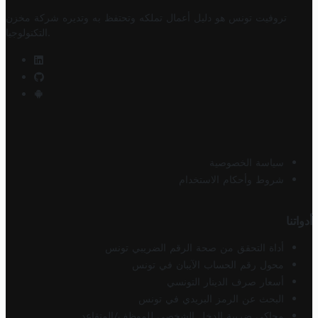
تروفيت تونس هو دليل أعمال تملكه وتحتفظ به وتديره
شركة مخزن
.
التكنولوجيا
سياسة الخصوصية
شروط وأحكام الاستخدام
أدواتنا
أداة التحقق من صحة الرقم الضريبي تونس
محول رقم الحساب الآيبان في تونس
أسعار صرف الدينار التونسي
البحث عن الرمز البريدي في تونس
محاكي ضريبة الدخل الشخصي للموظف/المتقاعد