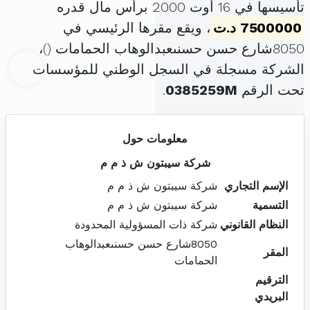
تأسيسها في 16 أوت 2000 برأس مال قدره
7500000 د.ت
، ويقع مقرها الرئيسي في
8050شارع حسن حسنىعبدالوهاب الحمامات (
)،
الشركة مسجلة في السجل الوطني للمؤسسات
تحت الرقم
0385259M
.
معلومات حول
شركة سيبتون ش ذ م م
الإسم التجاري
شركة سيبتون ش ذ م م
التسمية
شركة سيبتون ش ذ م م
النظام القانوني
شركة ذات المسؤولية المحدودة
8050شارع حسن حسنىعبدالوهاب
المقر
الحمامات
الترقيم
البريدي