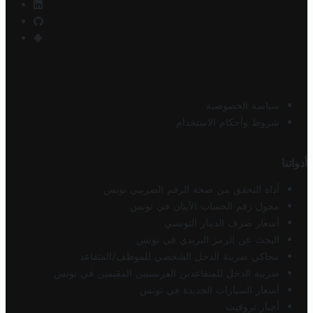
سياسة الخصوصية
شروط وأحكام الاستخدام
أدواتنا
أداة التحقق من صحة الرقم الضريبي تونس
محول رقم الحساب الآيبان في تونس
أسعار صرف الدينار التونسي
البحث عن الرمز البريدي في تونس
محاكي ضريبة الدخل الشخصي للموظف/المتقاعد
ضريبة الدخل للمتقاعدين الفرنسيين المقيمين في تونس
أسعار السيارات الجديدة في تونس
أخبار تروفيت