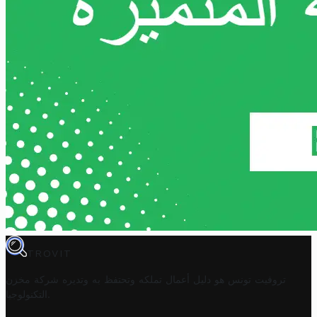
TROVIT
تروفيت تونس هو دليل أعمال تملكه وتحتفظ به وتديره
شركة مخزن
.
التكنولوجيا