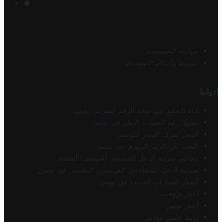
سياسة الخصوصية
شروط وأحكام الاستخدام
أدواتنا
أداة التحقق من صحة الرقم الضريبي تونس
محول رقم الحساب الآيبان في تونس
أسعار صرف الدينار التونسي
البحث عن الرمز البريدي في تونس
محاكي ضريبة الدخل الشخصي للموظف/المتقاعد
ضريبة الدخل للمتقاعدين الفرنسيين المقيمين في تونس
أسعار السيارات الجديدة في تونس
أخبار تروفيت
أخبار تونس
رابط خلفي مجاني