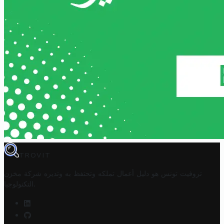
TROVIT
تروفيت تونس هو دليل أعمال تملكه وتحتفظ به وتديره
شركة مخزن
.
التكنولوجيا