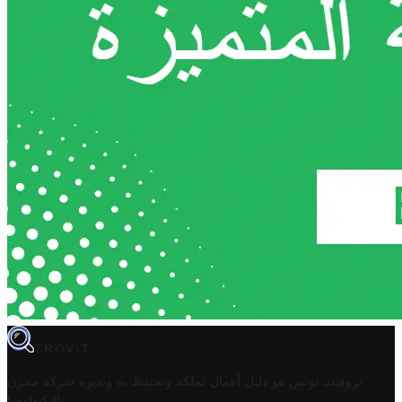
TROVIT
تروفيت تونس هو دليل أعمال تملكه وتحتفظ به وتديره
شركة مخزن
.
التكنولوجيا