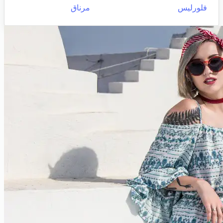
فلورليس
مرناق