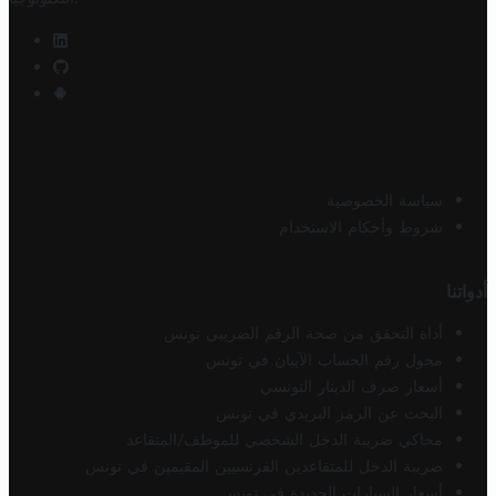
سياسة الخصوصية
شروط وأحكام الاستخدام
أدواتنا
أداة التحقق من صحة الرقم الضريبي تونس
محول رقم الحساب الآيبان في تونس
أسعار صرف الدينار التونسي
البحث عن الرمز البريدي في تونس
محاكي ضريبة الدخل الشخصي للموظف/المتقاعد
ضريبة الدخل للمتقاعدين الفرنسيين المقيمين في تونس
أسعار السيارات الجديدة في تونس