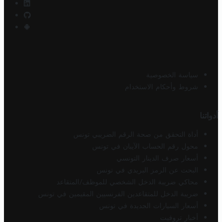
سياسة الخصوصية
شروط وأحكام الاستخدام
أدواتنا
أداة التحقق من صحة الرقم الضريبي تونس
محول رقم الحساب الآيبان في تونس
أسعار صرف الدينار التونسي
البحث عن الرمز البريدي في تونس
محاكي ضريبة الدخل الشخصي للموظف/المتقاعد
ضريبة الدخل للمتقاعدين الفرنسيين المقيمين في تونس
أسعار السيارات الجديدة في تونس
أخبار تروفيت