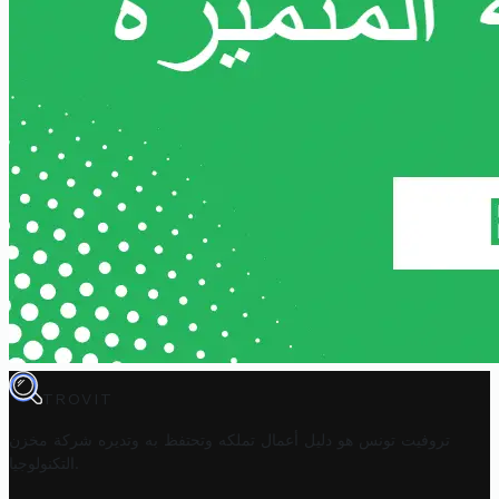
TROVIT
تروفيت تونس هو دليل أعمال تملكه وتحتفظ به وتديره
شركة مخزن
.
التكنولوجيا