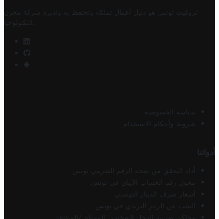
تروفيت تونس هو دليل أعمال تملكه وتحتفظ به وتديره
شركة مخزن
.
التكنولوجيا
سياسة الخصوصية
شروط وأحكام الاستخدام
أدواتنا
أداة التحقق من صحة الرقم الضريبي تونس
محول رقم الحساب الآيبان في تونس
أسعار صرف الدينار التونسي
البحث عن الرمز البريدي في تونس
محاكي ضريبة الدخل الشخصي للموظف/المتقاعد