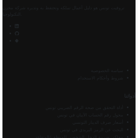
تروفيت تونس هو دليل أعمال تملكه وتحتفظ به وتديره
شركة مخزن
.
التكنولوجيا
سياسة الخصوصية
شروط وأحكام الاستخدام
أدواتنا
أداة التحقق من صحة الرقم الضريبي تونس
محول رقم الحساب الآيبان في تونس
أسعار صرف الدينار التونسي
البحث عن الرمز البريدي في تونس
محاكي ضريبة الدخل الشخصي للموظف/المتقاعد