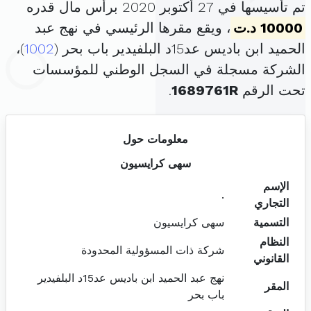
تم تأسيسها في 27 أكتوبر 2020 برأس مال قدره
10000 د.ت
، ويقع مقرها الرئيسي في نهج عبد
الحميد ابن باديس عد15د البلفيدير باب بحر (
1002
)،
الشركة مسجلة في السجل الوطني للمؤسسات
تحت الرقم
1689761R
.
معلومات حول
سهى كرايسيون
الإسم
.
التجاري
التسمية
سهى كرايسيون
النظام
شركة ذات المسؤولية المحدودة
القانوني
نهج عبد الحميد ابن باديس عد15د البلفيدير
المقر
باب بحر