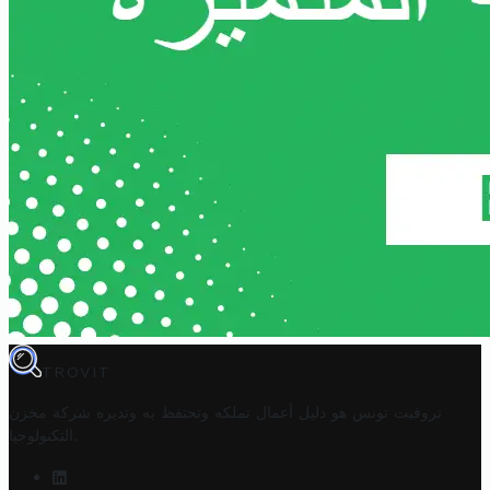
TROVIT
تروفيت تونس هو دليل أعمال تملكه وتحتفظ به وتديره
شركة مخزن
.
التكنولوجيا