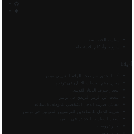
سياسة الخصوصية
شروط وأحكام الاستخدام
أدواتنا
أداة التحقق من صحة الرقم الضريبي تونس
محول رقم الحساب الآيبان في تونس
أسعار صرف الدينار التونسي
البحث عن الرمز البريدي في تونس
محاكي ضريبة الدخل الشخصي للموظف/المتقاعد
ضريبة الدخل للمتقاعدين الفرنسيين المقيمين في تونس
أسعار السيارات الجديدة في تونس
أخبار تروفيت
أخبار تونس