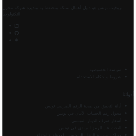
تروفيت تونس هو دليل أعمال تملكه وتحتفظ به وتديره
شركة مخزن
.
التكنولوجيا
سياسة الخصوصية
شروط وأحكام الاستخدام
أدواتنا
أداة التحقق من صحة الرقم الضريبي تونس
محول رقم الحساب الآيبان في تونس
أسعار صرف الدينار التونسي
البحث عن الرمز البريدي في تونس
محاكي ضريبة الدخل الشخصي للموظف/المتقاعد