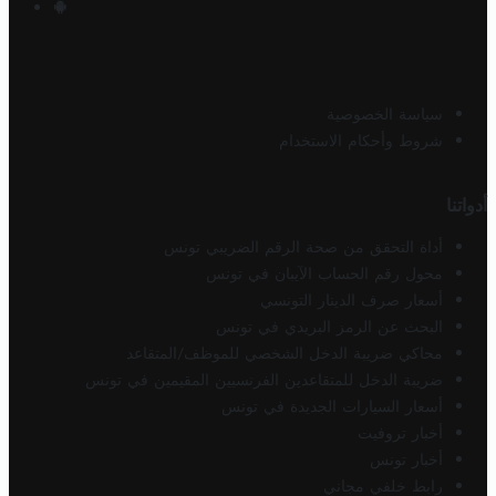
سياسة الخصوصية
شروط وأحكام الاستخدام
أدواتنا
أداة التحقق من صحة الرقم الضريبي تونس
محول رقم الحساب الآيبان في تونس
أسعار صرف الدينار التونسي
البحث عن الرمز البريدي في تونس
محاكي ضريبة الدخل الشخصي للموظف/المتقاعد
ضريبة الدخل للمتقاعدين الفرنسيين المقيمين في تونس
أسعار السيارات الجديدة في تونس
أخبار تروفيت
أخبار تونس
رابط خلفي مجاني