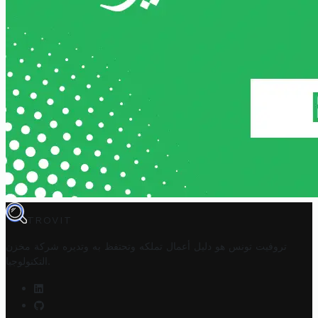
TROVIT
تروفيت تونس هو دليل أعمال تملكه وتحتفظ به وتديره
شركة مخزن
.
التكنولوجيا