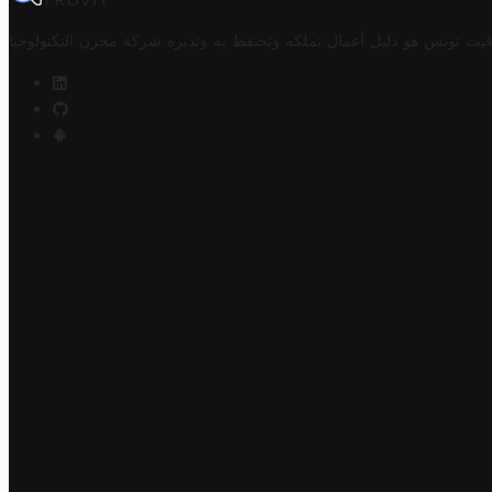
TROVIT
فيت تونس هو دليل أعمال تملكه وتحتفظ به وتديره
شركة مخزن التكنولوجيا