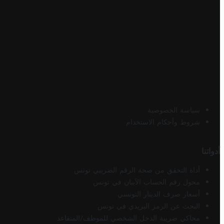
سياسة الخصوصية
شروط وأحكام الاستخدام
أدواتنا
أداة التحقق من صحة الرقم الضريبي تونس
محول رقم الحساب الآيبان في تونس
أسعار صرف الدينار التونسي
البحث عن الرمز البريدي في تونس
محاكي ضريبة الدخل الشخصي للموظف/المتقاعد