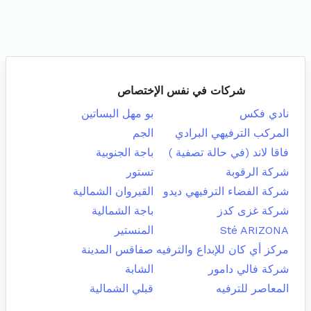
شركات في نفس الإختصاص
نادي فكس
بو مهل البساتين
المركب الترفيهي البرادي
الجم
فاقا لاند (في حالة تصفية )
باجة الجنوبية
شركة الرقوبة
تستور
شركة الفضاء الترفيهي ديدو
القيروان الشمالية
شركة غزى كدز
باجة الشمالية
Sté ARIZONA
المنستير
مركز أي كان للإبداع والترفيه
صفاقس المدينة
شركة فالي دامور
الشابة
المعاصر للترفيه
قبلي الشمالية