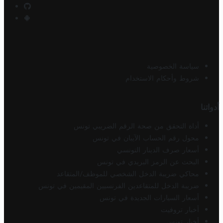
سياسة الخصوصية
شروط وأحكام الاستخدام
أدواتنا
أداة التحقق من صحة الرقم الضريبي تونس
محول رقم الحساب الآيبان في تونس
أسعار صرف الدينار التونسي
البحث عن الرمز البريدي في تونس
محاكي ضريبة الدخل الشخصي للموظف/المتقاعد
ضريبة الدخل للمتقاعدين الفرنسيين المقيمين في تونس
أسعار السيارات الجديدة في تونس
أخبار تروفيت
أخبار تونس