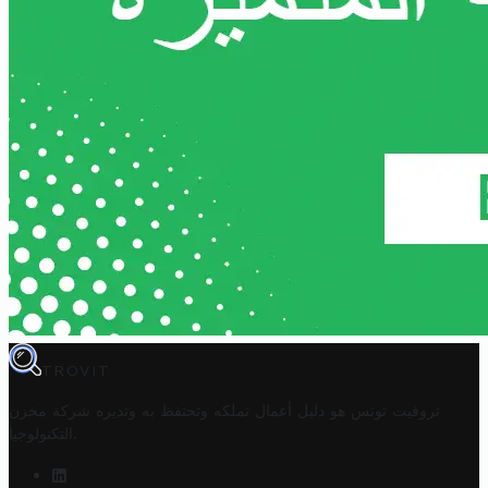
TROVIT
تروفيت تونس هو دليل أعمال تملكه وتحتفظ به وتديره
شركة مخزن
.
التكنولوجيا