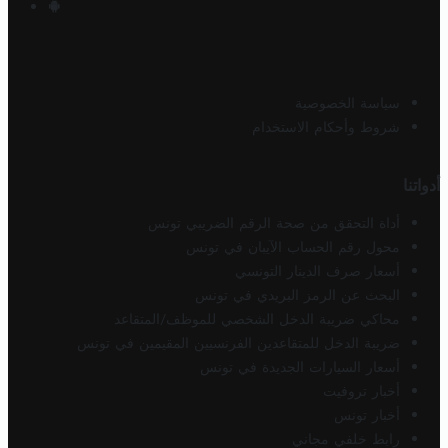
سياسة الخصوصية
شروط وأحكام الاستخدام
أدواتنا
أداة التحقق من صحة الرقم الضريبي تونس
محول رقم الحساب الآيبان في تونس
أسعار صرف الدينار التونسي
البحث عن الرمز البريدي في تونس
محاكي ضريبة الدخل الشخصي للموظف/المتقاعد
ضريبة الدخل للمتقاعدين الفرنسيين المقيمين في تونس
أسعار السيارات الجديدة في تونس
أخبار تروفيت
أخبار تونس
رابط خلفي مجاني