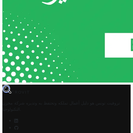
TROVIT
تروفيت تونس هو دليل أعمال تملكه وتحتفظ به وتديره
شركة مخزن
.
التكنولوجيا