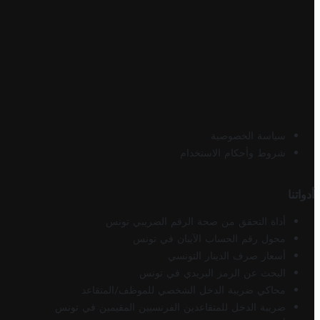
سياسة الخصوصية
شروط وأحكام الاستخدام
أدواتنا
أداة التحقق من صحة الرقم الضريبي تونس
محول رقم الحساب الآيبان في تونس
أسعار صرف الدينار التونسي
البحث عن الرمز البريدي في تونس
محاكي ضريبة الدخل الشخصي للموظف/المتقاعد
ضريبة الدخل للمتقاعدين الفرنسيين المقيمين في تونس