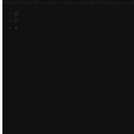
فيت تونس هو دليل أعمال تملكه وتحتفظ به وتديره
شركة مخزن التكنولوجيا