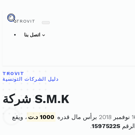
TROVIT
اتصل بنا
TROVIT
دليل الشركات التونسية
شركة S.M.K
1000 د.ت
، ويقع
لرقم
1597522S
.