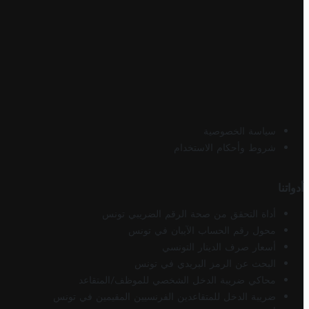
سياسة الخصوصية
شروط وأحكام الاستخدام
أدواتنا
أداة التحقق من صحة الرقم الضريبي تونس
محول رقم الحساب الآيبان في تونس
أسعار صرف الدينار التونسي
البحث عن الرمز البريدي في تونس
محاكي ضريبة الدخل الشخصي للموظف/المتقاعد
ضريبة الدخل للمتقاعدين الفرنسيين المقيمين في تونس