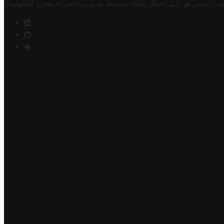
فيت تونس هو دليل أعمال تملكه وتحتفظ به وتديره
شركة مخزن التكنولوجيا