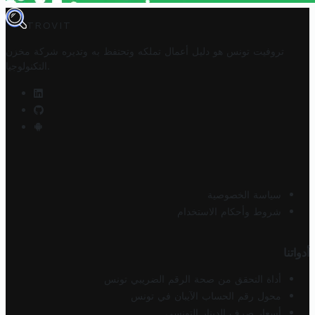
TROVIT
تروفيت تونس هو دليل أعمال تملكه وتحتفظ به وتديره
شركة مخزن
.
التكنولوجيا
سياسة الخصوصية
شروط وأحكام الاستخدام
أدواتنا
أداة التحقق من صحة الرقم الضريبي تونس
محول رقم الحساب الآيبان في تونس
أسعار صرف الدينار التونسي