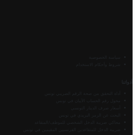
سياسة الخصوصية
شروط وأحكام الاستخدام
أدواتنا
أداة التحقق من صحة الرقم الضريبي تونس
محول رقم الحساب الآيبان في تونس
أسعار صرف الدينار التونسي
البحث عن الرمز البريدي في تونس
محاكي ضريبة الدخل الشخصي للموظف/المتقاعد
ضريبة الدخل للمتقاعدين الفرنسيين المقيمين في تونس