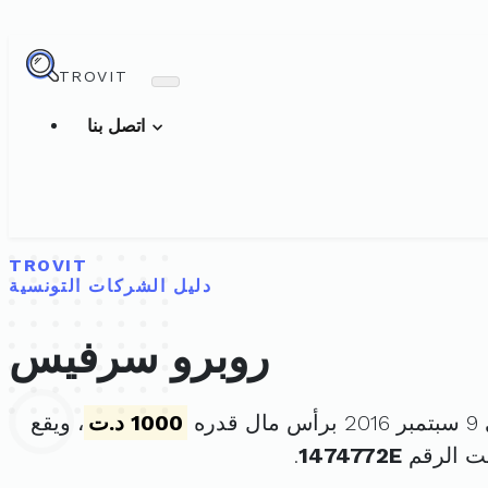
TROVIT
اتصل بنا
TROVIT
دليل الشركات التونسية
روبرو سرفيس
ره
1000 د.ت
، ويقع
ت الرقم
1474772E
.