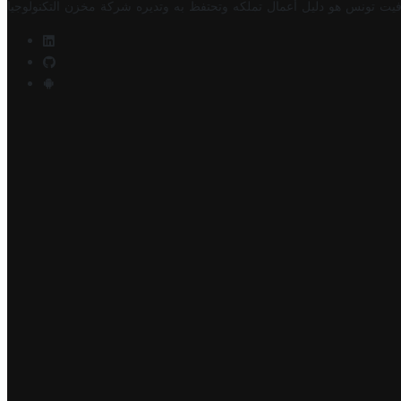
فيت تونس هو دليل أعمال تملكه وتحتفظ به وتديره
شركة مخزن التكنولوجيا