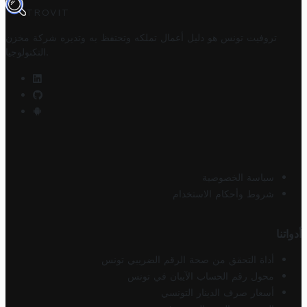
TROVIT
تروفيت تونس هو دليل أعمال تملكه وتحتفظ به وتديره
شركة مخزن
.
التكنولوجيا
سياسة الخصوصية
شروط وأحكام الاستخدام
أدواتنا
أداة التحقق من صحة الرقم الضريبي تونس
محول رقم الحساب الآيبان في تونس
أسعار صرف الدينار التونسي