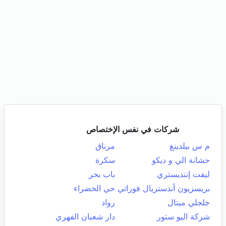
شركات في نفس الإختصاص
م س بيلدينغ
مرناق
حشانة الي و ديكو
سكرة
ليفت إننديستري
باب بحر
بريسزيون أندستريال فوراتي
حي الخضراء
جلجلي ميتال
رواد
شركة اليو ستور
دار شعبان الفهري