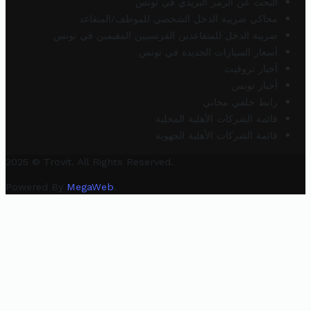
البحث عن الرمز البريدي في تونس
محاكي ضريبة الدخل الشخصي للموظف/المتقاعد
ضريبة الدخل للمتقاعدين الفرنسيين المقيمين في تونس
أسعار السيارات الجديدة في تونس
أخبار تروفيت
أخبار تونس
رابط خلفي مجاني
قائمة الشركات الأهلية المحلية
قائمة الشركات الأهلية الجهوية
2025 © Trovit. All Rights Reserved.
Powered By
MegaWeb
.