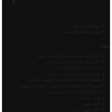
سياسة الخصوصية
شروط وأحكام الاستخدام
أدواتنا
أداة التحقق من صحة الرقم الضريبي تونس
محول رقم الحساب الآيبان في تونس
أسعار صرف الدينار التونسي
البحث عن الرمز البريدي في تونس
محاكي ضريبة الدخل الشخصي للموظف/المتقاعد
ضريبة الدخل للمتقاعدين الفرنسيين المقيمين في تونس
أسعار السيارات الجديدة في تونس
أخبار تروفيت
أخبار تونس
رابط خلفي مجاني