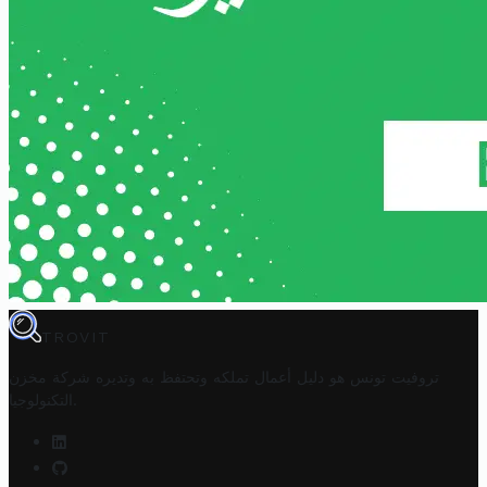
TROVIT
تروفيت تونس هو دليل أعمال تملكه وتحتفظ به وتديره
شركة مخزن
.
التكنولوجيا