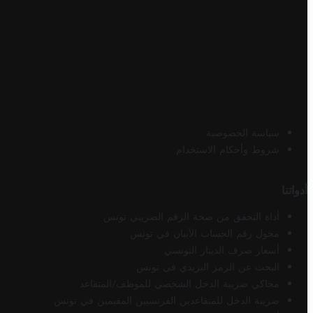
سياسة الخصوصية
شروط وأحكام الاستخدام
أدواتنا
أداة التحقق من صحة الرقم الضريبي تونس
محول رقم الحساب الآيبان في تونس
أسعار صرف الدينار التونسي
البحث عن الرمز البريدي في تونس
محاكي ضريبة الدخل الشخصي للموظف/المتقاعد
ضريبة الدخل للمتقاعدين الفرنسيين المقيمين في تونس