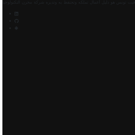
فيت تونس هو دليل أعمال تملكه وتحتفظ به وتديره
شركة مخزن التكنولوجيا