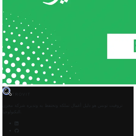
TROVIT
تروفيت تونس هو دليل أعمال تملكه وتحتفظ به وتديره
شركة مخزن
.
التكنولوجيا