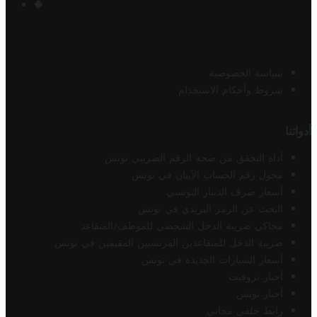
سياسة الخصوصية
شروط وأحكام الاستخدام
أدواتنا
أداة التحقق من صحة الرقم الضريبي تونس
محول رقم الحساب الآيبان في تونس
أسعار صرف الدينار التونسي
البحث عن الرمز البريدي في تونس
محاكي ضريبة الدخل الشخصي للموظف/المتقاعد
ضريبة الدخل للمتقاعدين الفرنسيين المقيمين في تونس
أسعار السيارات الجديدة في تونس
أخبار تروفيت
أخبار تونس
رابط خلفي مجاني