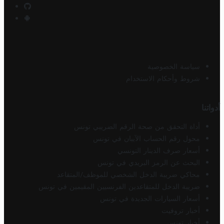
سياسة الخصوصية
شروط وأحكام الاستخدام
أدواتنا
أداة التحقق من صحة الرقم الضريبي تونس
محول رقم الحساب الآيبان في تونس
أسعار صرف الدينار التونسي
البحث عن الرمز البريدي في تونس
محاكي ضريبة الدخل الشخصي للموظف/المتقاعد
ضريبة الدخل للمتقاعدين الفرنسيين المقيمين في تونس
أسعار السيارات الجديدة في تونس
أخبار تروفيت
أخبار تونس