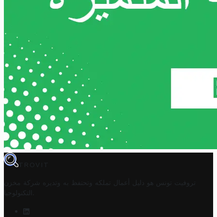
TROVIT
تروفيت تونس هو دليل أعمال تملكه وتحتفظ به وتديره
شركة مخزن
.
التكنولوجيا