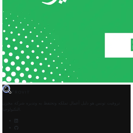
TROVIT
تروفيت تونس هو دليل أعمال تملكه وتحتفظ به وتديره
شركة مخزن
.
التكنولوجيا