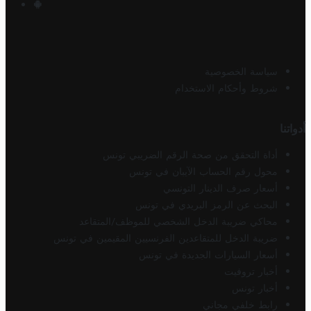
سياسة الخصوصية
شروط وأحكام الاستخدام
أدواتنا
أداة التحقق من صحة الرقم الضريبي تونس
محول رقم الحساب الآيبان في تونس
أسعار صرف الدينار التونسي
البحث عن الرمز البريدي في تونس
محاكي ضريبة الدخل الشخصي للموظف/المتقاعد
ضريبة الدخل للمتقاعدين الفرنسيين المقيمين في تونس
أسعار السيارات الجديدة في تونس
أخبار تروفيت
أخبار تونس
رابط خلفي مجاني