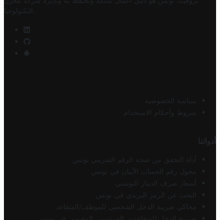
تروفيت تونس هو دليل أعمال تملكه وتحتفظ به وتديره
شركة مخزن
.
التكنولوجيا
سياسة الخصوصية
شروط وأحكام الاستخدام
أدواتنا
أداة التحقق من صحة الرقم الضريبي تونس
محول رقم الحساب الآيبان في تونس
أسعار صرف الدينار التونسي
البحث عن الرمز البريدي في تونس
محاكي ضريبة الدخل الشخصي للموظف/المتقاعد
ضريبة الدخل للمتقاعدين الفرنسيين المقيمين في تونس