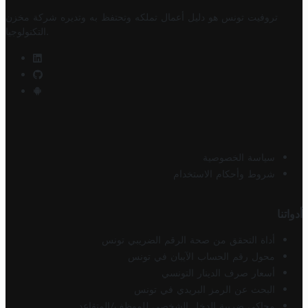
تروفيت تونس هو دليل أعمال تملكه وتحتفظ به وتديره
شركة مخزن
.
التكنولوجيا
سياسة الخصوصية
شروط وأحكام الاستخدام
أدواتنا
أداة التحقق من صحة الرقم الضريبي تونس
محول رقم الحساب الآيبان في تونس
أسعار صرف الدينار التونسي
البحث عن الرمز البريدي في تونس
محاكي ضريبة الدخل الشخصي للموظف/المتقاعد