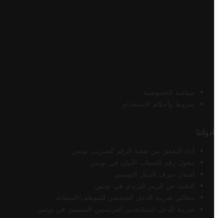
سياسة الخصوصية
شروط وأحكام الاستخدام
أدواتنا
أداة التحقق من صحة الرقم الضريبي تونس
محول رقم الحساب الآيبان في تونس
أسعار صرف الدينار التونسي
البحث عن الرمز البريدي في تونس
محاكي ضريبة الدخل الشخصي للموظف/المتقاعد
ضريبة الدخل للمتقاعدين الفرنسيين المقيمين في تونس