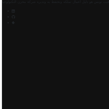
فيت تونس هو دليل أعمال تملكه وتحتفظ به وتديره
شركة مخزن التكنولوجيا