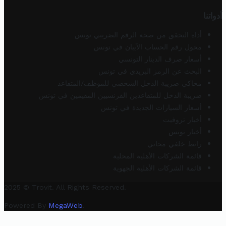
أدواتنا
أداة التحقق من صحة الرقم الضريبي تونس
محول رقم الحساب الآيبان في تونس
أسعار صرف الدينار التونسي
البحث عن الرمز البريدي في تونس
محاكي ضريبة الدخل الشخصي للموظف/المتقاعد
ضريبة الدخل للمتقاعدين الفرنسيين المقيمين في تونس
أسعار السيارات الجديدة في تونس
أخبار تروفيت
أخبار تونس
رابط خلفي مجاني
قائمة الشركات الأهلية المحلية
قائمة الشركات الأهلية الجهوية
2025 © Trovit. All Rights Reserved.
Powered By
MegaWeb
.