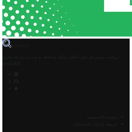
TROVIT
تروفيت تونس هو دليل أعمال تملكه وتحتفظ به وتديره
شركة مخزن
.
التكنولوجيا
سياسة الخصوصية
شروط وأحكام الاستخدام