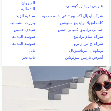
القيروان
علويني ترايدنق كومبني
الشمالية
شركة ايديال اكسبور* في حالة تصفية
ساقية الزيت
كاب انجيلا ترايدينغ سلوشن
بنزرت الشمالية
همامي ترادينق كمباني هتس
سيدي حسين
شركة سام ترادينغ
سوسة المدينة
شركة ج س ر برو
سوسة المدينة
تونكوبال انترناشيونال
نابل
أندوس بارتس سولوشن
باب بحر