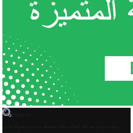
TROVIT
تروفيت تونس هو دليل أعمال تملكه وتحتفظ به وتديره
شركة مخزن
.
التكنولوجيا