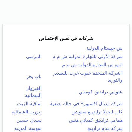
شركات في نفس الإختصاص
ش جيستام الدولية
شركة الأولى للتجارة الدولية ش م م
المرسى
النورس للتجارة الدولية ش م م
ااشركة المتحدة جنوب غرب للتصدير
باب بحر
والتوريد
القيروان
علويني ترايدنق كومبني
الشمالية
شركة ايديال اكسبور* في حالة تصفية
ساقية الزيت
كاب انجيلا ترايدينغ سلوشن
بنزرت الشمالية
همامي ترادينق كمباني هتس
سيدي حسين
شركة سام ترادينغ
سوسة المدينة