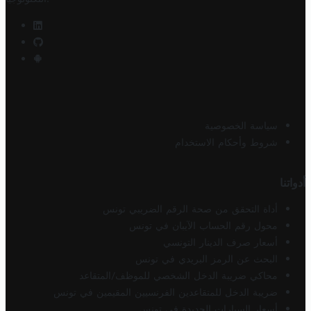
سياسة الخصوصية
شروط وأحكام الاستخدام
أدواتنا
أداة التحقق من صحة الرقم الضريبي تونس
محول رقم الحساب الآيبان في تونس
أسعار صرف الدينار التونسي
البحث عن الرمز البريدي في تونس
محاكي ضريبة الدخل الشخصي للموظف/المتقاعد
ضريبة الدخل للمتقاعدين الفرنسيين المقيمين في تونس
أسعار السيارات الجديدة في تونس