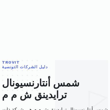
TROVIT
دليل الشركات التونسية
شمس أنتارنسيونال
ترايدينق ش م م
شمس أنتارنسيونال ترايدينق ش م م هي شركة ذات