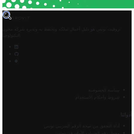
TROVIT
تروفيت تونس هو دليل أعمال تملكه وتحتفظ به وتديره
شركة مخزن
.
التكنولوجيا
سياسة الخصوصية
شروط وأحكام الاستخدام
أدواتنا
أداة التحقق من صحة الرقم الضريبي تونس
محول رقم الحساب الآيبان في تونس