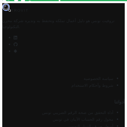
TROVIT
تروفيت تونس هو دليل أعمال تملكه وتحتفظ به وتديره
شركة مخزن
.
التكنولوجيا
سياسة الخصوصية
شروط وأحكام الاستخدام
أدواتنا
أداة التحقق من صحة الرقم الضريبي تونس
محول رقم الحساب الآيبان في تونس
أسعار صرف الدينار التونسي