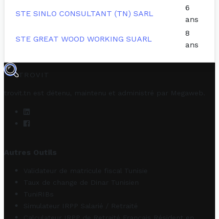
6
STE SINLO CONSULTANT (TN) SARL
ans
8
STE GREAT WOOD WORKING SUARL
ans
TROVIT
trovit.tn est détenu, maintenu et administré par
Megaweb
.
Autres Outils
Validateur de matricule fiscal Tunisie
Taux de change de Dinar Tunisien
TuniRIBs
Simulateur IRPP Salarié / Retraité
Calculateur IRPP de Retraité Français Résident en