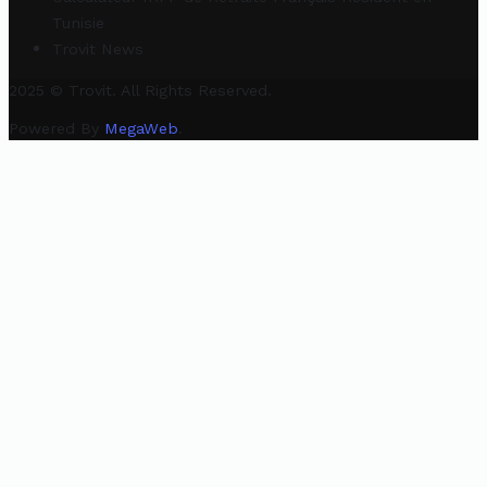
Tunisie
Trovit News
2025 © Trovit. All Rights Reserved.
Powered By
MegaWeb
.