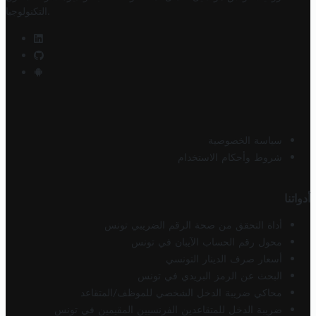
.
التكنولوجيا
سياسة الخصوصية
شروط وأحكام الاستخدام
أدواتنا
أداة التحقق من صحة الرقم الضريبي تونس
محول رقم الحساب الآيبان في تونس
أسعار صرف الدينار التونسي
البحث عن الرمز البريدي في تونس
محاكي ضريبة الدخل الشخصي للموظف/المتقاعد
ضريبة الدخل للمتقاعدين الفرنسيين المقيمين في تونس