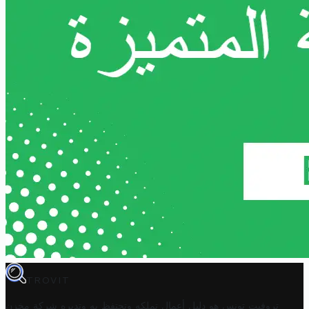
TROVIT
تروفيت تونس هو دليل أعمال تملكه وتحتفظ به وتديره
شركة مخزن