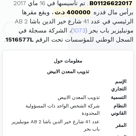
B01126622017
. تم تأسيسها في 16 ماي 2017
برأس مال قدره
400000 د.ت
، ويقع مقرها
الرئيسي في عدد 41 شارع خير الدين باشا AB 2
مونبليزير باب بحر (
1073
)، الشركة مسجلة في
السجل الوطني للمؤسسات تحت الرقم
1516577L
.
معلومات حول
تذويب المعدن الابيض
الإسم
التجاري
التسمية
تذويب المعدن الابيض
النظام
شركة الشخص الواحد ذات المسؤولية
القانوني
المحدودة
عدد 41 شارع خير الدين باشا AB 2 مونبليزير
المقر
باب بحر