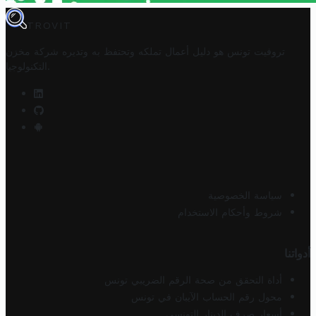
TROVIT
تروفيت تونس هو دليل أعمال تملكه وتحتفظ به وتديره
شركة مخزن
.
التكنولوجيا
سياسة الخصوصية
شروط وأحكام الاستخدام
أدواتنا
أداة التحقق من صحة الرقم الضريبي تونس
محول رقم الحساب الآيبان في تونس
أسعار صرف الدينار التونسي