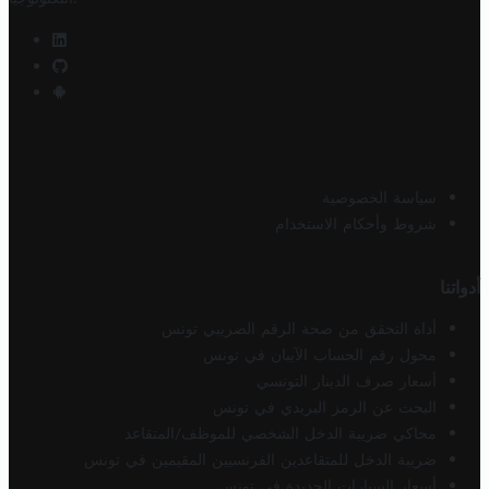
سياسة الخصوصية
شروط وأحكام الاستخدام
أدواتنا
أداة التحقق من صحة الرقم الضريبي تونس
محول رقم الحساب الآيبان في تونس
أسعار صرف الدينار التونسي
البحث عن الرمز البريدي في تونس
محاكي ضريبة الدخل الشخصي للموظف/المتقاعد
ضريبة الدخل للمتقاعدين الفرنسيين المقيمين في تونس
أسعار السيارات الجديدة في تونس