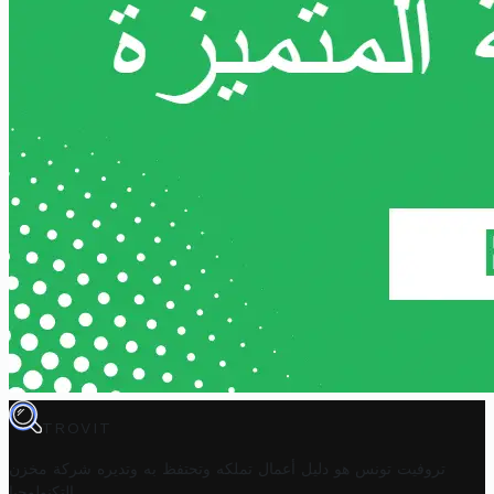
TROVIT
تروفيت تونس هو دليل أعمال تملكه وتحتفظ به وتديره
شركة مخزن
.
التكنولوجيا