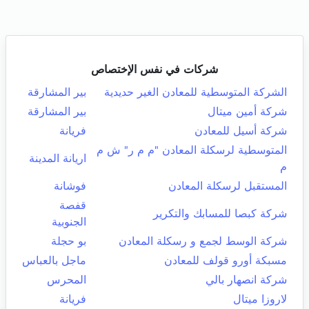
شركات في نفس الإختصاص
الشركة المتوسطية للمعادن الغير حديدية
بير المشارقة
شركة أمين ميتال
بير المشارقة
شركة أسيل للمعادن
فريانة
المتوسطية لرسكلة المعادن "م م ر" ش م
اريانة المدينة
م
المستقبل لرسكلة المعادن
فوشانة
قفصة
شركة كبصا للمسابك والتكرير
الجنوبية
شركة الوسط لجمع و رسكلة المعادن
بو حجلة
مسبكة أورو قولف للمعادن
ماجل بالعباس
شركة انصهار بالي
المحرس
لاروزا ميتال
فريانة