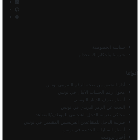
سياسة الخصوصية
شروط وأحكام الاستخدام
أدواتنا
أداة التحقق من صحة الرقم الضريبي تونس
محول رقم الحساب الآيبان في تونس
أسعار صرف الدينار التونسي
البحث عن الرمز البريدي في تونس
محاكي ضريبة الدخل الشخصي للموظف/المتقاعد
ضريبة الدخل للمتقاعدين الفرنسيين المقيمين في تونس
أسعار السيارات الجديدة في تونس
أخبار تروفيت