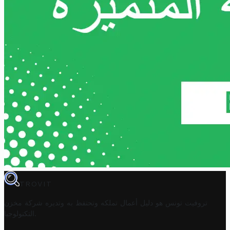
TROVIT
تروفيت تونس هو دليل أعمال تملكه وتحتفظ به وتديره
شركة مخزن
.
التكنولوجيا