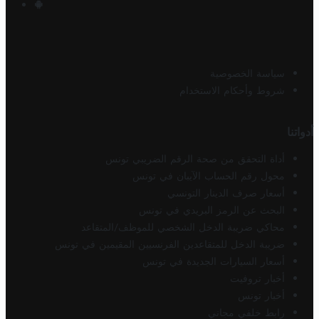
سياسة الخصوصية
شروط وأحكام الاستخدام
أدواتنا
أداة التحقق من صحة الرقم الضريبي تونس
محول رقم الحساب الآيبان في تونس
أسعار صرف الدينار التونسي
البحث عن الرمز البريدي في تونس
محاكي ضريبة الدخل الشخصي للموظف/المتقاعد
ضريبة الدخل للمتقاعدين الفرنسيين المقيمين في تونس
أسعار السيارات الجديدة في تونس
أخبار تروفيت
أخبار تونس
رابط خلفي مجاني