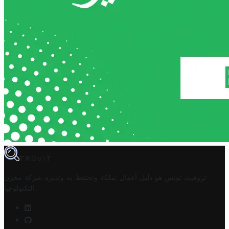
TROVIT
تروفيت تونس هو دليل أعمال تملكه وتحتفظ به وتديره
شركة مخزن
.
التكنولوجيا