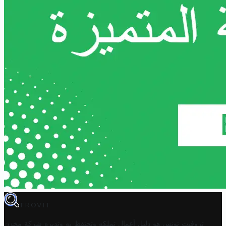
TROVIT
تروفيت تونس هو دليل أعمال تملكه وتحتفظ به وتديره
شركة مخزن