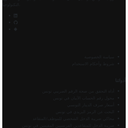
.
التكنولوجيا
سياسة الخصوصية
شروط وأحكام الاستخدام
أدواتنا
أداة التحقق من صحة الرقم الضريبي تونس
محول رقم الحساب الآيبان في تونس
أسعار صرف الدينار التونسي
البحث عن الرمز البريدي في تونس
محاكي ضريبة الدخل الشخصي للموظف/المتقاعد
ضريبة الدخل للمتقاعدين الفرنسيين المقيمين في تونس