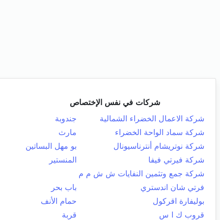
شركات في نفس الإختصاص
شركة الاعمال الخضراء الشمالية
جندوبة
شركة سماد الواحة الخضراء
مارث
شركة نوتريشام أنترناسيونال
بو مهل البساتين
شركة فيرتي فيفا
المنستير
شركة جمع وتثمين النفايات ش ش م م
فرتي شان اندستري
باب بحر
بوليفارة اقركول
حمام الأنف
قروب ك ا س
قربة