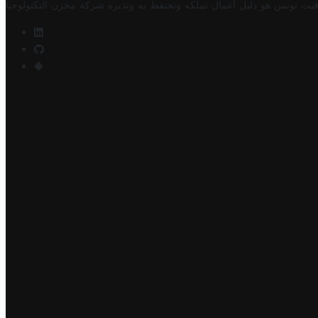
فيت تونس هو دليل أعمال تملكه وتحتفظ به وتديره
شركة مخزن التكنولوجيا