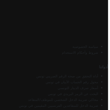
سياسة الخصوصية
شروط وأحكام الاستخدام
أدواتنا
أداة التحقق من صحة الرقم الضريبي تونس
محول رقم الحساب الآيبان في تونس
أسعار صرف الدينار التونسي
البحث عن الرمز البريدي في تونس
محاكي ضريبة الدخل الشخصي للموظف/المتقاعد
ضريبة الدخل للمتقاعدين الفرنسيين المقيمين في تونس