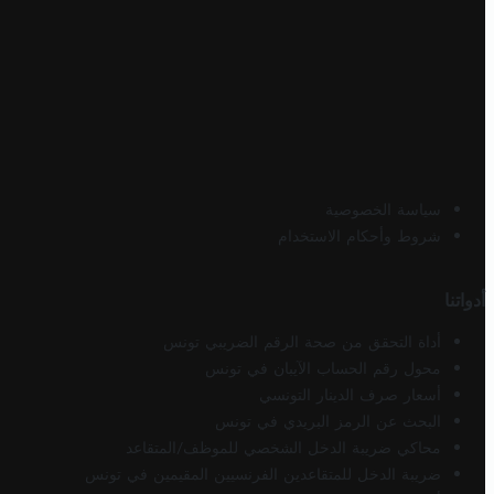
سياسة الخصوصية
شروط وأحكام الاستخدام
أدواتنا
أداة التحقق من صحة الرقم الضريبي تونس
محول رقم الحساب الآيبان في تونس
أسعار صرف الدينار التونسي
البحث عن الرمز البريدي في تونس
محاكي ضريبة الدخل الشخصي للموظف/المتقاعد
ضريبة الدخل للمتقاعدين الفرنسيين المقيمين في تونس