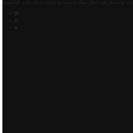
فيت تونس هو دليل أعمال تملكه وتحتفظ به وتديره
شركة مخزن التكنولوجيا