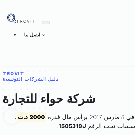
TROVIT
اتصل بنا
TROVIT
دليل الشركات التونسية
شركة حواء للتجارة
س مال قدره
2000 د.ت
،
ؤسسات تحت الرقم
1505319J
.