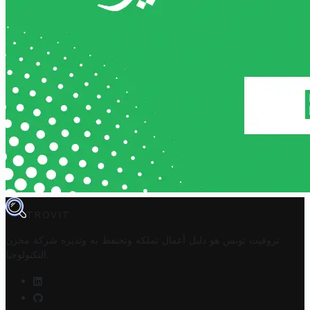
TROVIT
تروفيت تونس هو دليل أعمال تملكه وتحتفظ به وتديره
شركة مخزن
.
التكنولوجيا