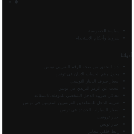
سياسة الخصوصية
شروط وأحكام الاستخدام
أدواتنا
أداة التحقق من صحة الرقم الضريبي تونس
محول رقم الحساب الآيبان في تونس
أسعار صرف الدينار التونسي
البحث عن الرمز البريدي في تونس
محاكي ضريبة الدخل الشخصي للموظف/المتقاعد
ضريبة الدخل للمتقاعدين الفرنسيين المقيمين في تونس
أسعار السيارات الجديدة في تونس
أخبار تروفيت
أخبار تونس
رابط خلفي مجاني