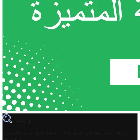
TROVIT
تروفيت تونس هو دليل أعمال تملكه وتحتفظ به وتديره
شركة مخزن
.
التكنولوجيا