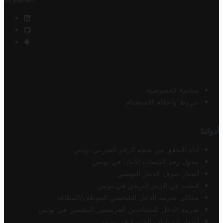
سياسة الخصوصية
شروط وأحكام الاستخدام
أدواتنا
أداة التحقق من صحة الرقم الضريبي تونس
محول رقم الحساب الآيبان في تونس
أسعار صرف الدينار التونسي
البحث عن الرمز البريدي في تونس
محاكي ضريبة الدخل الشخصي للموظف/المتقاعد
ضريبة الدخل للمتقاعدين الفرنسيين المقيمين في تونس
أسعار السيارات الجديدة في تونس