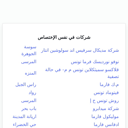
شركات في نفس الإختصاص
سوسة
شركة مديكال سرفيس اند سولوشين انتار
الجوهرة
نوفو نورديسك فرما تونس
المرسى
قلاكسو سميثكلاين تونس م م- في حالة
المنزه
تصفية
م.ك فارما
راس الجبل
فيتوماد تونس
رواد
روش تونس خ إ
المرسى
شركة ميدابرو
باب بحر
موليكول فارما
اريانة المدينة
ادفانس فارما
حي الخضراء