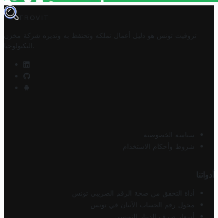
TROVIT
تروفيت تونس هو دليل أعمال تملكه وتحتفظ به وتديره
شركة مخزن
.
التكنولوجيا
سياسة الخصوصية
شروط وأحكام الاستخدام
أدواتنا
أداة التحقق من صحة الرقم الضريبي تونس
محول رقم الحساب الآيبان في تونس
أسعار صرف الدينار التونسي