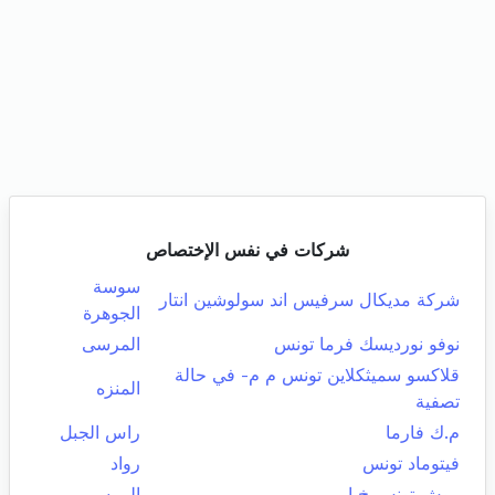
شركات في نفس الإختصاص
سوسة
شركة مديكال سرفيس اند سولوشين انتار
الجوهرة
نوفو نورديسك فرما تونس
المرسى
قلاكسو سميثكلاين تونس م م- في حالة
المنزه
تصفية
م.ك فارما
راس الجبل
فيتوماد تونس
رواد
روش تونس خ إ
المرسى