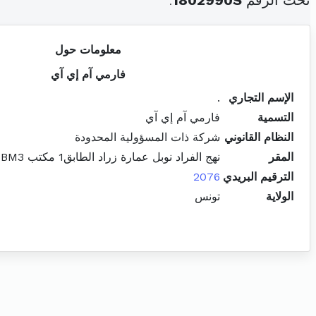
تحت الرقم
1802990S
.
معلومات حول
فارمي آم إي آي
الإسم التجاري
.
التسمية
فارمي آم إي آي
النظام القانوني
شركة ذات المسؤولية المحدودة
المقر
نهج الفراد نوبل عمارة زراد الطابق1 مكتب BM3 ضفاف البحيرة3 المرسى
الترقيم البريدي
2076
الولاية
تونس