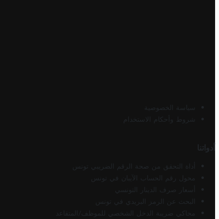
سياسة الخصوصية
شروط وأحكام الاستخدام
أدواتنا
أداة التحقق من صحة الرقم الضريبي تونس
محول رقم الحساب الآيبان في تونس
أسعار صرف الدينار التونسي
البحث عن الرمز البريدي في تونس
محاكي ضريبة الدخل الشخصي للموظف/المتقاعد