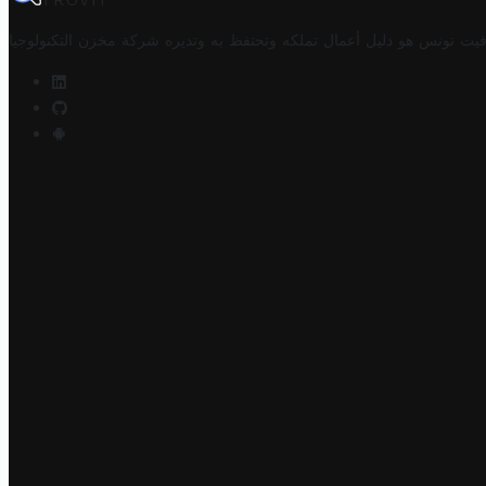
TROVIT
فيت تونس هو دليل أعمال تملكه وتحتفظ به وتديره
شركة مخزن التكنولوجيا