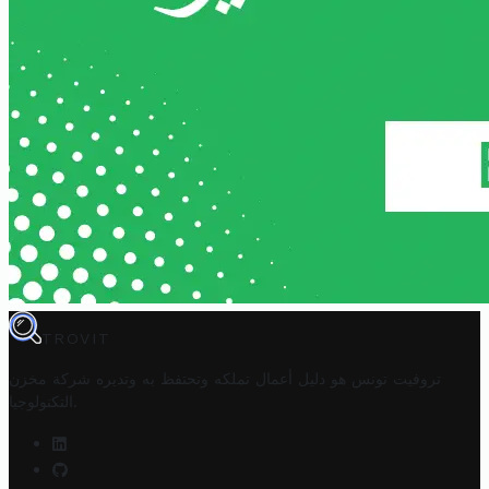
TROVIT
تروفيت تونس هو دليل أعمال تملكه وتحتفظ به وتديره
شركة مخزن
.
التكنولوجيا