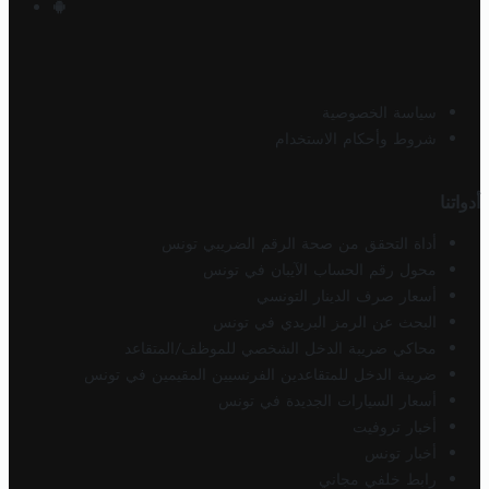
سياسة الخصوصية
شروط وأحكام الاستخدام
أدواتنا
أداة التحقق من صحة الرقم الضريبي تونس
محول رقم الحساب الآيبان في تونس
أسعار صرف الدينار التونسي
البحث عن الرمز البريدي في تونس
محاكي ضريبة الدخل الشخصي للموظف/المتقاعد
ضريبة الدخل للمتقاعدين الفرنسيين المقيمين في تونس
أسعار السيارات الجديدة في تونس
أخبار تروفيت
أخبار تونس
رابط خلفي مجاني