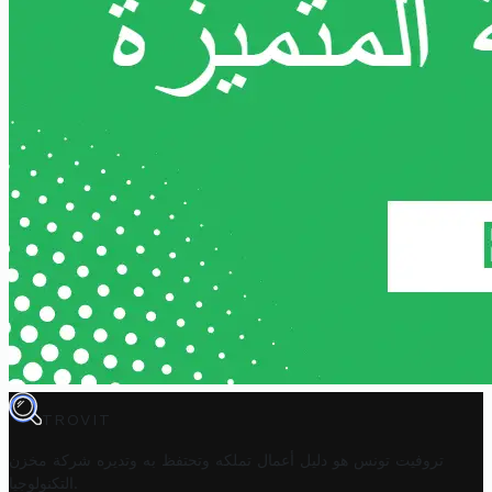
TROVIT
تروفيت تونس هو دليل أعمال تملكه وتحتفظ به وتديره
شركة مخزن
.
التكنولوجيا