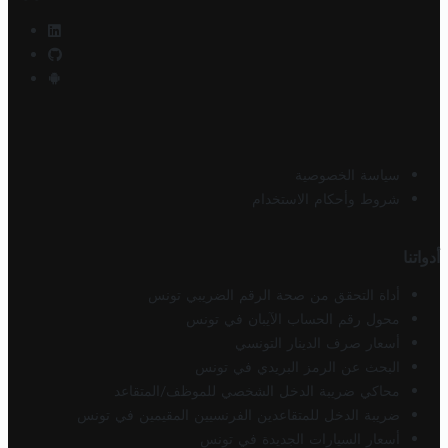
سياسة الخصوصية
شروط وأحكام الاستخدام
أدواتنا
أداة التحقق من صحة الرقم الضريبي تونس
محول رقم الحساب الآيبان في تونس
أسعار صرف الدينار التونسي
البحث عن الرمز البريدي في تونس
محاكي ضريبة الدخل الشخصي للموظف/المتقاعد
ضريبة الدخل للمتقاعدين الفرنسيين المقيمين في تونس
أسعار السيارات الجديدة في تونس