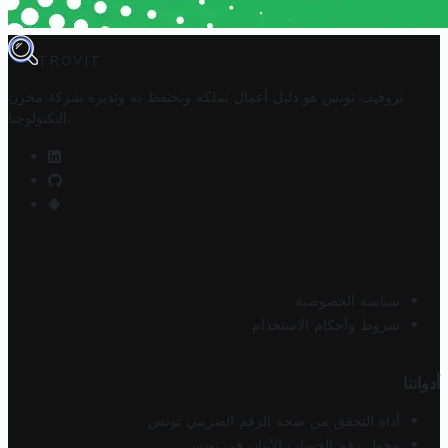
TROVIT
تروفيت تونس هو دليل أعمال تملكه وتحتفظ به وتديره
شركة مخزن
.
التكنولوجيا
سياسة الخصوصية
شروط وأحكام الاستخدام
أدواتنا
أداة التحقق من صحة الرقم الضريبي تونس
محول رقم الحساب الآيبان في تونس