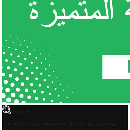
TROVIT
تروفيت تونس هو دليل أعمال تملكه وتحتفظ به وتديره
شركة مخزن
.
التكنولوجيا