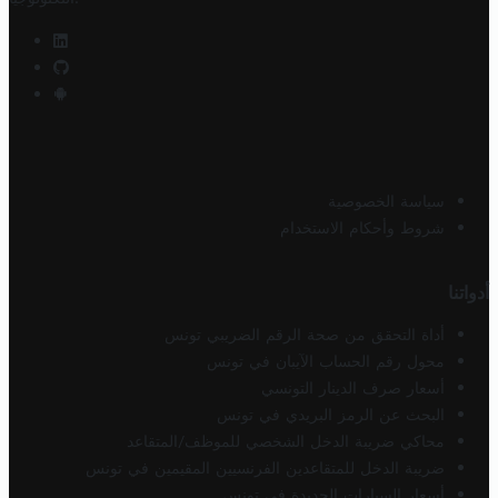
سياسة الخصوصية
شروط وأحكام الاستخدام
أدواتنا
أداة التحقق من صحة الرقم الضريبي تونس
محول رقم الحساب الآيبان في تونس
أسعار صرف الدينار التونسي
البحث عن الرمز البريدي في تونس
محاكي ضريبة الدخل الشخصي للموظف/المتقاعد
ضريبة الدخل للمتقاعدين الفرنسيين المقيمين في تونس
أسعار السيارات الجديدة في تونس